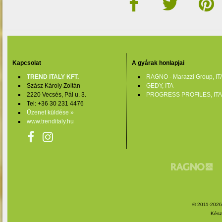
Kapcsolat
A gyárak honlapjai
TREND ITALY KFT.
RAGNO - Marazzi Group, IT
Szász Károly Zoltán
GEDY, ITA
2220 Vecsés, Pál u. 3.
PROGRESS PROFILES, ITA
Tel: +36 30 231 4476
Üzenet küldése »
www.trenditaly.hu
© 2011-2026.,
Kész