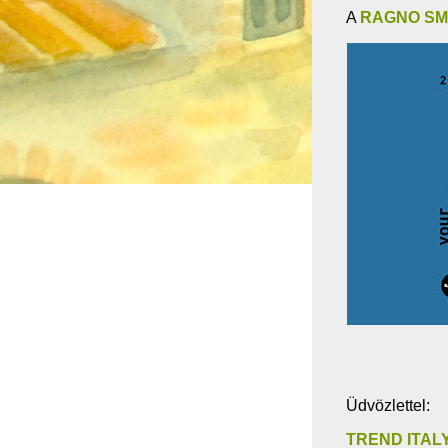
A
RAGNO SMA
Üdvözlettel:
TREND ITAL