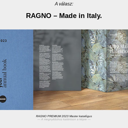
A válasz:
RAGNO – Made in Italy.
RAGNO PREMIUM 2023 Master katalógus
— A megnyitáshoz kattintson a képre —