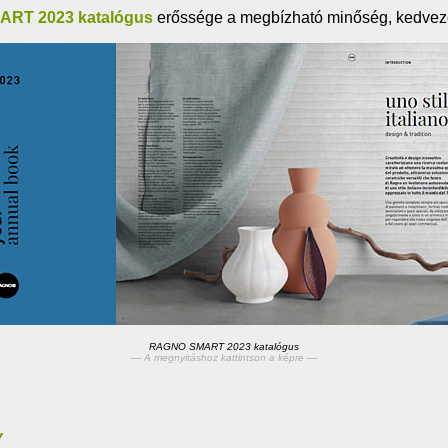
RT 2023 katalógus
erőssége a megbízható minőség, kedvező
RAGNO SMART 2023 katalógus
— A megnyitáshoz kattintson a képre —
Y