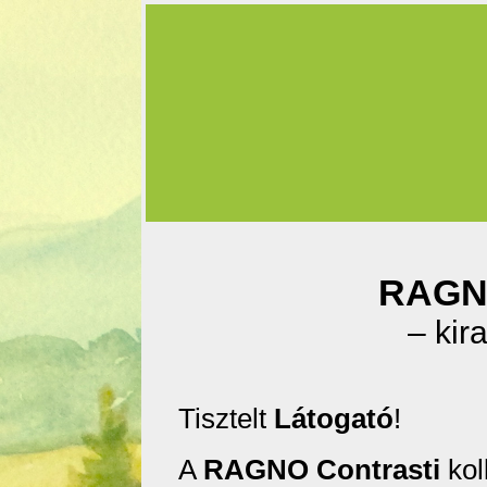
RAGNO
– kir
Tisztelt
Látogató
!
A
RAGNO Contrasti
kol