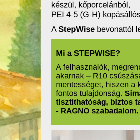
készül, kőporcelánból,
PEI 4-5 (G-H) kopásállós
A
StepWise
bevonattól l
Mi a STEPWISE?
A felhasználók, megren
akarnak – R10 csúszásál
mentességet, hiszen a k
fontos tulajdonság.
Sima
tisztíthatóság, bizto
- RAGNO szabadalom.