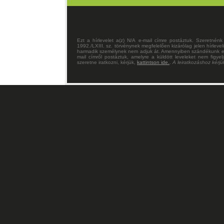
Ezt a hírlevelet a(z) N/A e-mail címre postáztuk. Szeretnénk
1992./LXIII. sz. törvénynek megfelelően kizárólag jelen hírleve
harmadik személynek nem adjuk át. Amennyiben szándékunk elle
mail címről postáztuk, amelyre a küldött leveleket nem figyel
szeretne iratkozni, kérjük,
kattintson ide.
.
A leiratkozáshoz kérjü